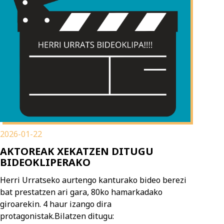
2026-01-22
AKTOREAK XEKATZEN DITUGU
BIDEOKLIPERAKO
Herri Urratseko aurtengo kanturako bideo berezi
bat prestatzen ari gara, 80ko hamarkadako
giroarekin. 4 haur izango dira
protagonistak.Bilatzen ditugu: