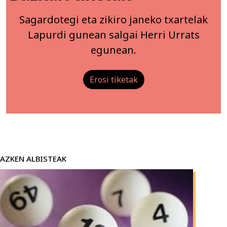
Sagardotegi eta zikiro janeko txartelak
Lapurdi gunean salgai Herri Urrats
egunean.
Erosi tiketak
AZKEN ALBISTEAK