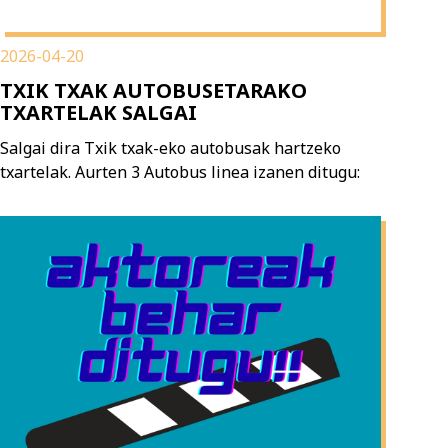
2026-04-20
TXIK TXAK AUTOBUSETARAKO
TXARTELAK SALGAI
Salgai dira Txik txak-eko autobusak hartzeko
txartelak. Aurten 3 Autobus linea izanen ditugu: