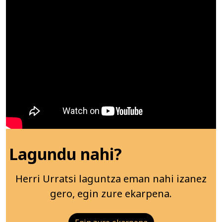
Lagundu nahi?
Herri Urratsi laguntza eman nahi izanez
gero, egin zure ekarpena.