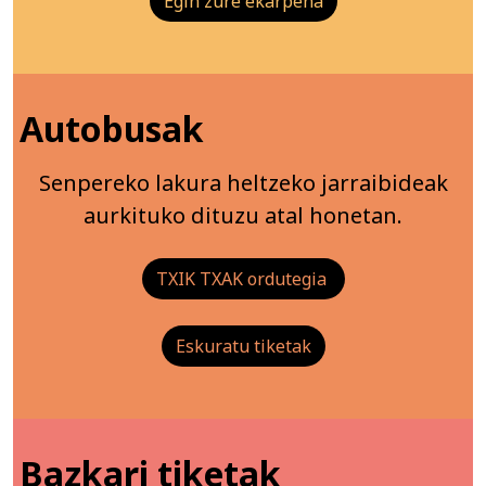
Egin zure ekarpena
Autobusak
Senpereko lakura heltzeko jarraibideak
aurkituko dituzu atal honetan.
TXIK TXAK ordutegia
Eskuratu tiketak
Bazkari tiketak