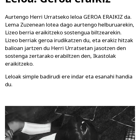
Aurtengo Herri Urratseko leloa GEROA ERAIKIZ da.
Lema Zuzenean lotea dago aurtengo helburuarekin,
Lizeo berria eraikitzeko sostengua biltzearekin.
Lizeo berriak geroa irudikatzen du, eta erakiz hitzak
balioan jartzen du Herri Urratsetan jasotzen den
sostenga zertarako erabiltzen den, Ikastolak
eraikitzeko.
Leloak simple badirudi ere indar eta esanahi handia
du.