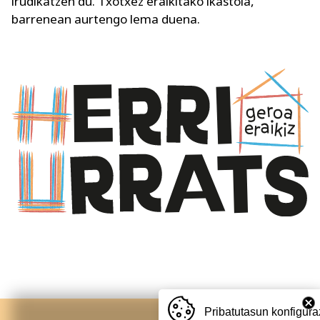
irudikatzen du. Txotxez eraikitako ikastola,
barrenean aurtengo lema duena.
Pribatutasun konfigura