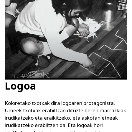
Logoa
Koloretako txotxak dira logoaren protagonista.
Umeek txotxak erabiltzan dituzte beren marrazkiak
irudikatzeko eta eraikitzeko, eta askotan etxeak
irudikatzeko erabiltzen da. Eta logoak hori