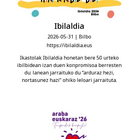
Ibilaldia
2026-05-31
| Bilbo
https://ibilaldia.eus
Ikastolak Ibilaldia honetan bere 50 urteko
ibilbidean izan duen konpromisoa berresten
du: lanean jarraituko du “arduraz hezi,
nortasunez hazi” ohiko leloari jarraituta.