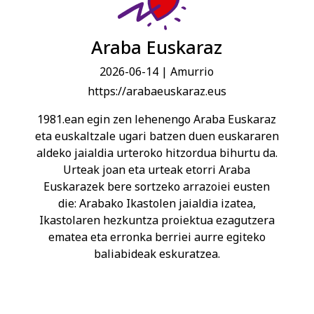
Araba Euskaraz
2026-06-14
| Amurrio
https://arabaeuskaraz.eus
1981.ean egin zen lehenengo Araba Euskaraz
eta euskaltzale ugari batzen duen euskararen
aldeko jaialdia urteroko hitzordua bihurtu da.
Urteak joan eta urteak etorri Araba
Euskarazek bere sortzeko arrazoiei eusten
die: Arabako Ikastolen jaialdia izatea,
Ikastolaren hezkuntza proiektua ezagutzera
ematea eta erronka berriei aurre egiteko
baliabideak eskuratzea.