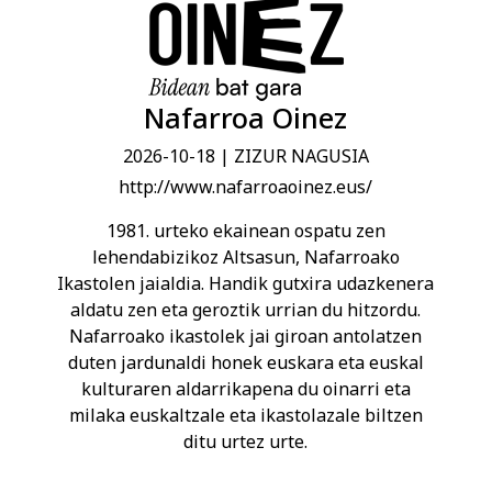
Nafarroa Oinez
2026-10-18
| ZIZUR NAGUSIA
http://www.nafarroaoinez.eus/
1981. urteko ekainean ospatu zen
lehendabizikoz Altsasun, Nafarroako
Ikastolen jaialdia. Handik gutxira udazkenera
aldatu zen eta geroztik urrian du hitzordu.
Nafarroako ikastolek jai giroan antolatzen
duten jardunaldi honek euskara eta euskal
kulturaren aldarrikapena du oinarri eta
milaka euskaltzale eta ikastolazale biltzen
ditu urtez urte.