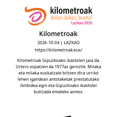
Kilometroak
2026-10-04
| LAZKAO
https://kilometroak.eus/
Kilometroak Gipuzkoako ikastolen jaia da.
Urtero ospatzen da 1977az geroztik. Milaka
eta milaka euskalzale biltzen dira urriko
lehen igandean antolaketak prestatutako
ibilbidea egin eta Gipuzkoako ikastolei
bultzada emateko asmoz.