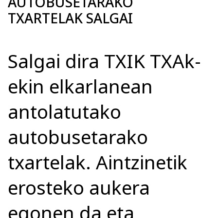
AUTOBUSETARAKO
TXARTELAK SALGAI
Salgai dira TXIK TXAk-
ekin elkarlanean
antolatutako
autobusetarako
txartelak. Aintzinetik
erosteko aukera
egonen da eta