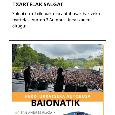
TXARTELAK SALGAI
Salgai dira Txik txak-eko autobusak hartzeko
txartelak. Aurten 3 Autobus linea izanen
ditugu: