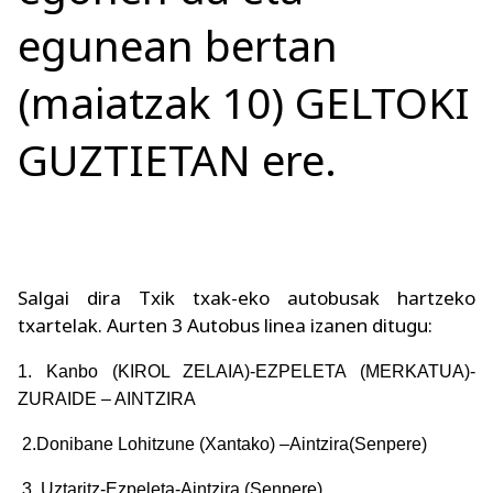
egunean bertan
(maiatzak 10) GELTOKI
GUZTIETAN ere.
Salgai dira Txik txak-eko autobusak hartzeko
txartelak. Aurten 3 Autobus linea izanen ditugu:
1. Kanbo (KIROL ZELAIA)-EZPELETA (MERKATUA)-
ZURAIDE – AINTZIRA
2.Donibane Lohitzune (Xantako) –Aintzira(Senpere)
3. Uztaritz-Ezpeleta-Aintzira (Senpere)