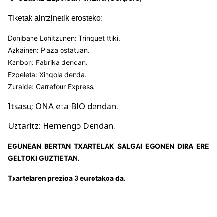
Tiketak aintzinetik erosteko:
Donibane Lohitzunen: Trinquet ttiki.
Azkainen: Plaza ostatuan.
Kanbon: Fabrika dendan.
Ezpeleta: Xingola denda.
Zuraide: Carrefour Express.
Itsasu; ONA eta BIO dendan.
Uztaritz: Hemengo Dendan.
EGUNEAN BERTAN TXARTELAK SALGAI EGONEN DIRA ERE
GELTOKI GUZTIETAN.
Txartelaren prezioa 3 eurotakoa da.