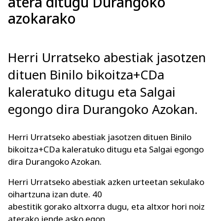
atera ditugu Durangoko
azokarako
Herri Urratseko abestiak jasotzen
dituen Binilo bikoitza+CDa
kaleratuko ditugu eta Salgai
egongo dira Durangoko Azokan.
Herri Urratseko abestiak jasotzen dituen Binilo
bikoitza+CDa kaleratuko ditugu eta Salgai egongo
dira Durangoko Azokan.
Herri Urratseko abestiak azken urteetan sekulako
oihartzuna izan dute. 40
abestitik gorako altxorra dugu, eta altxor hori noiz
aterako jende asko egon