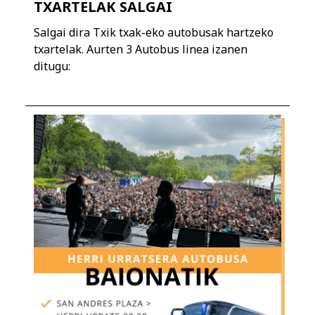
TXARTELAK SALGAI
Salgai dira Txik txak-eko autobusak hartzeko
txartelak. Aurten 3 Autobus linea izanen
ditugu: