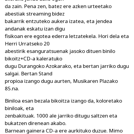
da zain. Pena zen, batez ere azken urteetako
abestiak streaming bidez
bakarrik entzuteko aukera izatea, eta jendea
andanak eskatu izan digu
fisikoan ere egotea ederra letzatekela. Hori dela eta
Herri Urratseko 20
abestirik esanguratsuenak jasoko dituen binilo
bikoitz+CD-a kaleratuko
dugu Durangoko Azokarako, eta bertan jarriko dugu
salgai. Bertan Stand
propioa izango dugu aurten, Musikaren Plazako
85.na.
Biniloa esan bezala bikoitza izango da, koloretako
biniloak, eta
zenbakituak. 1000 ale jarriko ditugu saltzen eta
bukatzen direnean akabo.
Barnean gainera CD-a ere aurkituko duzue. Mimo