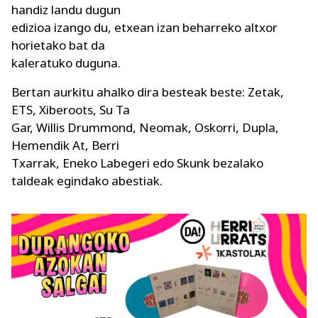
handiz landu dugun
edizioa izango du, etxean izan beharreko altxor
horietako bat da
kaleratuko duguna.
Bertan aurkitu ahalko dira besteak beste: Zetak,
ETS, Xiberoots, Su Ta
Gar, Willis Drummond, Neomak, Oskorri, Dupla,
Hemendik At, Berri
Txarrak, Eneko Labegeri edo Skunk bezalako
taldeak egindako abestiak.