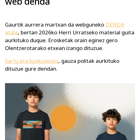
web denda
Gaurtik aurrera martxan da webguneko
DENDA
atala
, bertan 2026ko Herri Urratseko material guita
aurkituko duque. Erosketak orain eginez gero
Olentzerotarako etxean izango dituzue.
Sartu eta kuxkuxeatu
, gauza politak aurkituko
dituzue gure dendan.