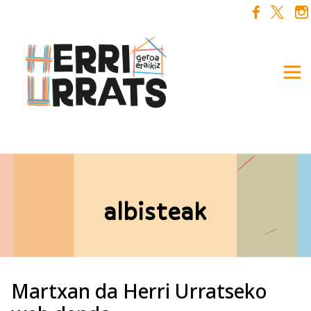
Skip to main content
albisteak
Martxan da Herri Urratseko