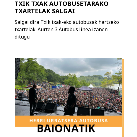
TXIK TXAK AUTOBUSETARAKO
TXARTELAK SALGAI
Salgai dira Txik txak-eko autobusak hartzeko
txartelak. Aurten 3 Autobus linea izanen
ditugu: