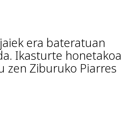
 jaiek era bateratuan
da. Ikasturte honetakoa
u zen Ziburuko Piarres