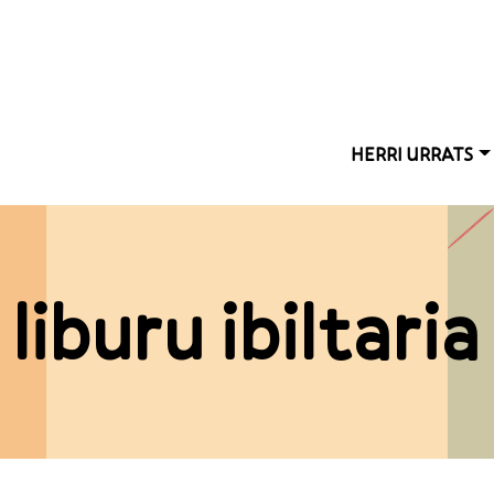
Main nav
HERRI URRATS
liburu ibiltaria