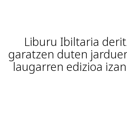
Liburu Ibiltaria der
garatzen duten jarduer
laugarren edizioa iza