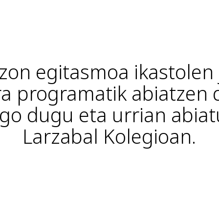
itzon egitasmoa ikastolen
a programatik abiatzen 
ngo dugu eta urrian abiat
Larzabal Kolegioan.